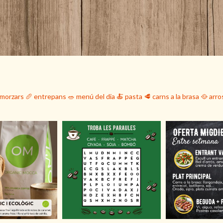
smorzars
🥖 entrepans
🥗 menú del dia
🍝 pasta
🥩 carns a la brasa
🥘 arro