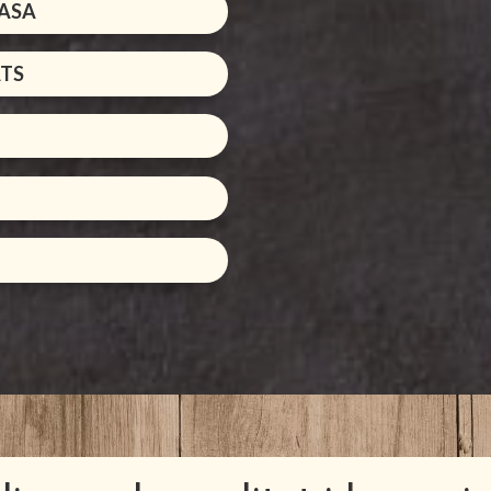
RASA
ATS