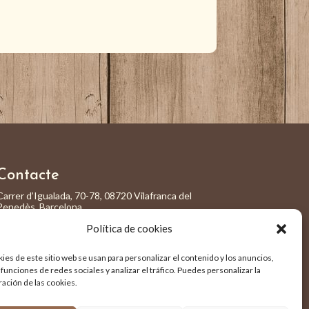
Contacte
Carrer d’Igualada, 70-78, 08720 Vilafranca del
Penedès, Barcelona
938 92 42 71
Política de cookies
marta@serveispenedes.com
ies de este sitio web se usan para personalizar el contenido y los anuncios,
funciones de redes sociales y analizar el tráfico. Puedes personalizar la
ración de las cookies.