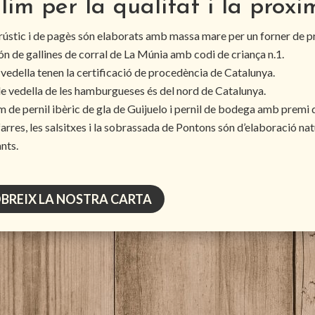
lim per la qualitat i la proxi
 rústic i de pagès són elaborats amb massa mare per un forner de p
ón de gallines de corral de La Múnia amb codi de criança n.1.
la vedella tenen la certificació de procedència de Catalunya.
de vedella de les hamburgueses és del nord de Catalunya.
 de pernil ibèric de gla de Guijuelo i pernil de bodega amb premi d
arres, les salsitxes i la sobrassada de Pontons són d’elaboració nat
nts.
BREIX LA NOSTRA CARTA