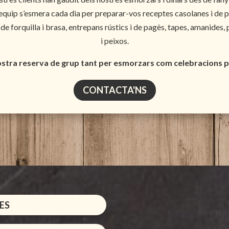
 equip s’esmera cada dia per preparar-vos receptes casolanes i de p
e forquilla i brasa, entrepans rústics i de pagès, tapes, amanides, 
i peixos.
ostra reserva de grup tant per esmorzars com celebracions p
CONTACTA'NS
ES