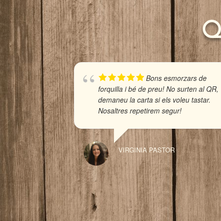
Q
Bons esmorzars de
forquilla i bé de preu! No surten al QR,
demaneu la carta si els voleu tastar.
Nosaltres repetirem segur!
VIRGINIA PASTOR