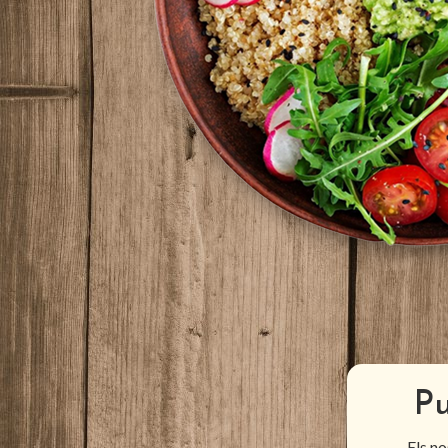
Pu
Els no