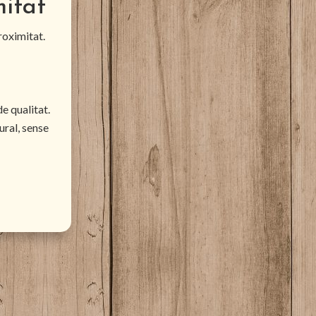
mitat
roximitat.
e qualitat.
ural, sense