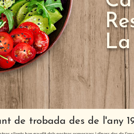
Ca
Re
La
nt de trobada des de l'any 1
stres clients han gaudit dels nostres esmorzars i dinars des de l’an