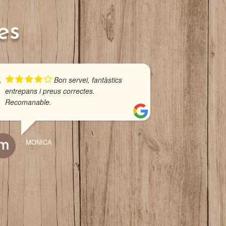
es
Bon servei, fantàstics
entrepans i preus correctes.
Recomanable.
MONICA