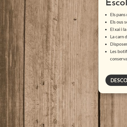
Escol
Els pans
Els ous s
El xai i 
La carn 
Disposem
Les botif
conserva
DESCO