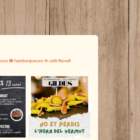
ssos
🍔 hamburgueses
☕️ cafè Novell