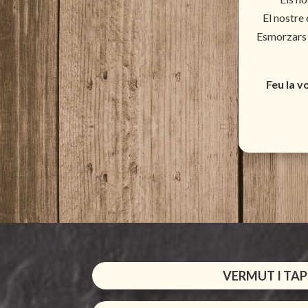
El nostre
Esmorzars d
Feu la v
VERMUT I TAP