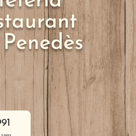
feteria
staurant
 Penedès
991
y 1991.